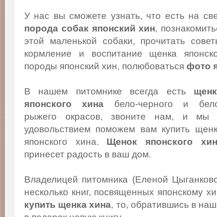
У нас вы сможете узнать, что есть на св
порода собак японский хин
, познакомит
этой маленькой собаки, прочитать сове
кормление и воспитание щенка японско
породы японский хин, полюбоваться
фото 
В нашем питомнике всегда есть
щенк
японского хина
бело-черного и бело
рыжего окрасов, звоните нам, и мы
удовольствием поможем вам купить щен
японского хина.
Щенок японского хи
принесет радость в ваш дом.
Владелицей питомника (Еленой Цыганков
несколько книг, посвященных японскому х
купить щенка хина
, то, обратившись в на