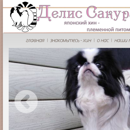
главная
знакомьтесь - хин
о нас
наши 
|
|
|