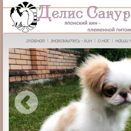
главная
знакомьтесь - хин
о нас
наши 
|
|
|