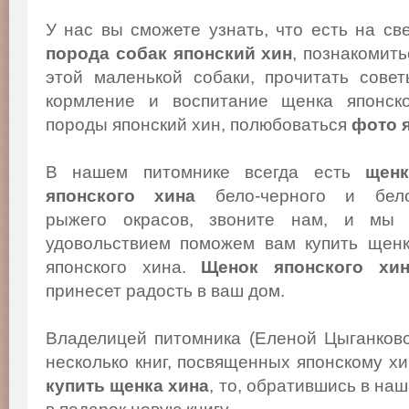
У нас вы сможете узнать, что есть на св
порода собак японский хин
, познакомит
этой маленькой собаки, прочитать сове
кормление и воспитание щенка японско
породы японский хин, полюбоваться
фото 
В нашем питомнике всегда есть
щенк
японского хина
бело-черного и бело
рыжего окрасов, звоните нам, и мы
удовольствием поможем вам купить щен
японского хина.
Щенок японского хи
принесет радость в ваш дом.
Владелицей питомника (Еленой Цыганков
несколько книг, посвященных японскому х
купить щенка хина
, то, обратившись в на