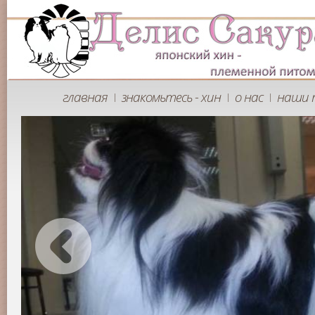
главная
знакомьтесь - хин
о нас
наши 
|
|
|