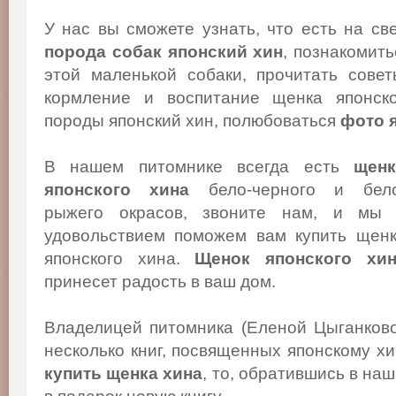
У нас вы сможете узнать, что есть на св
порода собак японский хин
, познакомит
этой маленькой собаки, прочитать сове
кормление и воспитание щенка японско
породы японский хин, полюбоваться
фото 
В нашем питомнике всегда есть
щенк
японского хина
бело-черного и бело
рыжего окрасов, звоните нам, и мы
удовольствием поможем вам купить щен
японского хина.
Щенок японского хи
принесет радость в ваш дом.
Владелицей питомника (Еленой Цыганков
несколько книг, посвященных японскому х
купить щенка хина
, то, обратившись в на