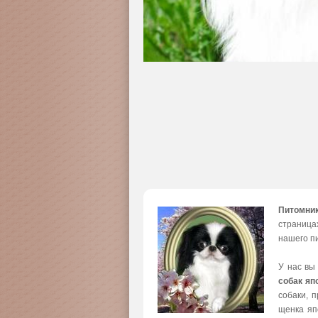
Питомни
страница
нашего пи
У нас вы
собак яп
собаки, 
щенка яп