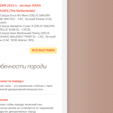
ИЯ 2015-1 - эксперт HANS
ARS (The Netherlands)
 Сакура Бэса Мэ Мачо (DELIS SAKURA
ME MACHO) - САС, Лучший Юниор (САС,
nior)
 Сакура Акварель Суми-Э (DELIS SAKURA
ELLE SUMI-E) - САСIB
 Сакура Акио Маленький Принц (DELIS
A AKIO MALENKIY PRINTS) - САС, Лучший
н (САС, BOB Veteran, BIS)
ВСЕ ВЫСТАВКИ
обенности породы
енности породы
ие хины - это маленькие собачки с ярко
енной декоративной внешностью...
ление
ние собак породы японский хин,
чески ничем не отличается от кормления
других декоративных пород.