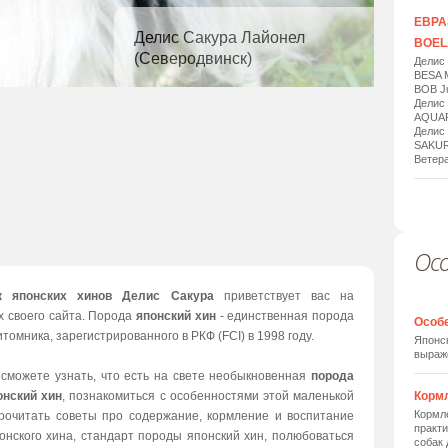
ЕВРАЗ
Делис Сакура Лайонел
BOELA
(Северодвинск)
Делис
BESA 
BOB Ju
Делис
AQUAR
Делис
SAKUR
Ветера
Ос
1
/
20
к японских хинов Делис Сакура
приветствует вас на
х своего сайта. Порода
японский хин
- единственная порода
Особ
томника, зарегистрированного в РКФ (FCI) в 1998 году.
Японск
выраж
 сможете узнать, что есть на свете необыкновенная
порода
онский хин
, познакомиться с особенностями этой маленькой
Корм
Кормле
прочитать советы про содержание, кормление и воспитание
практи
онского хина, стандарт породы японский хин, полюбоваться
собак 