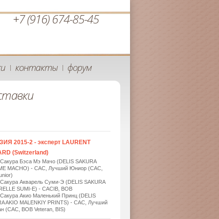
+7 (916) 674-85-45
ки
контакты
форум
|
|
ставки
ЗИЯ 2015-2 - эксперт LAURENT
RD (Switzerland)
 Сакура Бэса Мэ Мачо (DELIS SAKURA
ME MACHO) - САС, Лучший Юниор (САС,
nior)
 Сакура Акварель Суми-Э (DELIS SAKURA
ELLE SUMI-E) - САСIB, BOB
 Сакура Акио Маленький Принц (DELIS
A AKIO MALENKIY PRINTS) - САС, Лучший
н (САС, BOB Veteran, BIS)