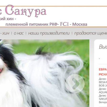
- хин
о нас
наши производители
продаются щен
|
|
|
Вы
-
ЕВРА
PICHA
Делис
BESA 
BOB Ju
Делис
AQUAR
Делис
SAKUR
Ветера