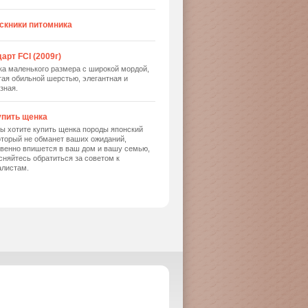
скники питомника
арт FCI (2009г)
ка маленького размера с широкой мордой,
ая обильной шерстью, элегантная и
зная.
упить щенка
ы хотите купить щенка породы японский
оторый не обманет ваших ожиданий,
твенно впишется в ваш дом и вашу семью,
сняйтесь обратиться за советом к
алистам.