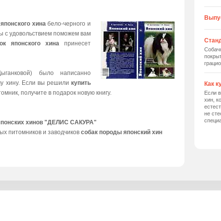
Выпу
 японского хина
бело-черного и
мы с удовольствием поможем вам
Станд
ок японского хина
принесет
Собач
покрыт
грацио
ыганковой) было написанно
му хину. Если вы решили
купить
Как к
томник, получите в подарок новую книгу.
Если в
хин, к
естес
не сте
специ
японских хинов "ДЕЛИС САКУРА"
ых питомников и заводчиков
собак породы японский хин