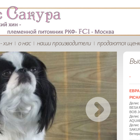
- хин
о нас
наши производители
продаются щен
|
|
|
Вы
-
ЕВРА
PICHA
Делис
BESA 
BOB Ju
Делис
AQUAR
Делис
SAKUR
Ветера