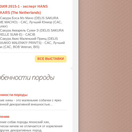
ИЯ 2015-1 - эксперт HANS
ARS (The Netherlands)
 Сакура Бэса Мэ Мачо (DELIS SAKURA
ME MACHO) - САС, Лучший Юниор (САС,
nior)
 Сакура Акварель Суми-Э (DELIS SAKURA
ELLE SUMI-E) - САСIB
 Сакура Акио Маленький Принц (DELIS
A AKIO MALENKIY PRINTS) - САС, Лучший
н (САС, BOB Veteran, BIS)
ВСЕ ВЫСТАВКИ
обенности породы
енности породы
ие хины - это маленькие собачки с ярко
енной декоративной внешностью...
ление
ние собак породы японский хин,
чески ничем не отличается от кормления
других декоративных пород.