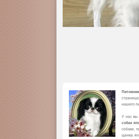
Питомни
страница
нашего пи
У нас вы
собак яп
собаки, 
щенка яп