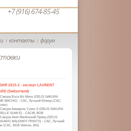
+7 (916) 674-85-45
ки
контакты
форум
|
|
ставки
ЗИЯ 2015-2 - эксперт LAURENT
RD (Switzerland)
 Сакура Бэса Мэ Мачо (DELIS SAKURA
ME MACHO) - САС, Лучший Юниор (САС,
nior)
 Сакура Акварель Суми-Э (DELIS SAKURA
ELLE SUMI-E) - САСIB, BOB
 Сакура Акио Маленький Принц (DELIS
A AKIO MALENKIY PRINTS) - САС, Лучший
н (САС, BOB Veteran, BIS)