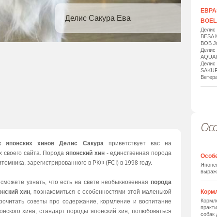
ЕВРАЗ
Делис Сакура Ева
BOELA
Делис
BESA 
BOB Ju
Делис
AQUAR
Делис
SAKUR
Ветера
Ос
1
/
20
к японских хинов Делис Сакура
приветствует вас на
х своего сайта. Порода
японский хин
- единственная порода
Особ
томника, зарегистрированного в РКФ (FCI) в 1998 году.
Японск
выраж
 сможете узнать, что есть на свете необыкновенная
порода
онский хин
, познакомиться с особенностями этой маленькой
Корм
Кормле
прочитать советы про содержание, кормление и воспитание
практи
онского хина, стандарт породы японский хин, полюбоваться
собак 