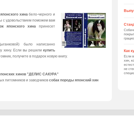
Выпу
 японского хина
бело-черного и
мы с удовольствием поможем вам
Станд
ок японского хина
принесет
Собач
покрыт
грацио
ыганковой) было написанно
му хину. Если вы решили
купить
Как к
томник, получите в подарок новую книгу.
Если в
хин, к
естес
не сте
специ
японских хинов "ДЕЛИС САКУРА"
ых питомников и заводчиков
собак породы японский хин