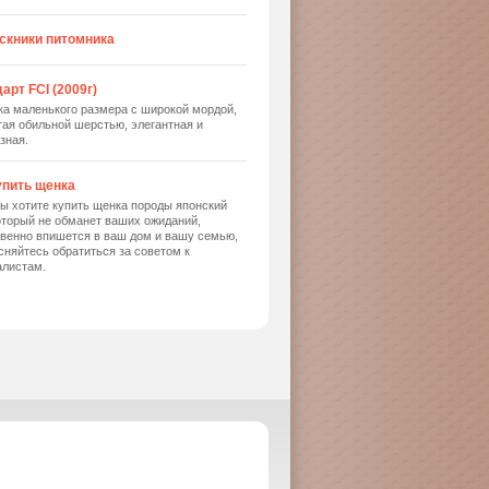
скники питомника
арт FCI (2009г)
ка маленького размера с широкой мордой,
ая обильной шерстью, элегантная и
зная.
упить щенка
ы хотите купить щенка породы японский
оторый не обманет ваших ожиданий,
твенно впишется в ваш дом и вашу семью,
сняйтесь обратиться за советом к
алистам.