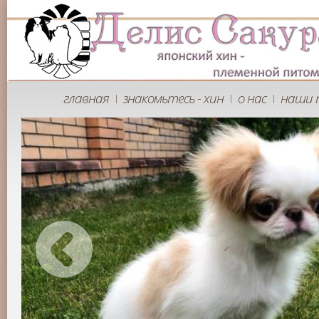
главная
знакомьтесь - хин
о нас
наши 
|
|
|