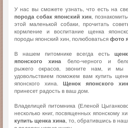
У нас вы сможете узнать, что есть на св
порода собак японский хин
, познакомит
этой маленькой собаки, прочитать сове
кормление и воспитание щенка японско
породы японский хин, полюбоваться
фото 
В нашем питомнике всегда есть
щенк
японского хина
бело-черного и бело
рыжего окрасов, звоните нам, и мы
удовольствием поможем вам купить щен
японского хина.
Щенок японского хи
принесет радость в ваш дом.
Владелицей питомника (Еленой Цыганков
несколько книг, посвященных японскому х
купить щенка хина
, то, обратившись в на