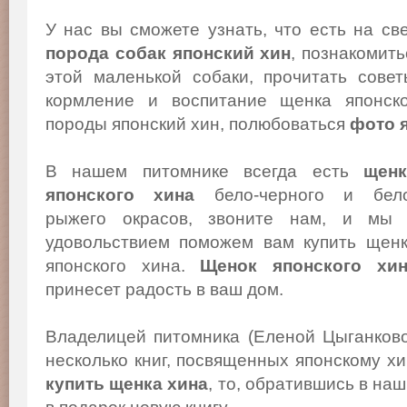
У нас вы сможете узнать, что есть на св
порода собак японский хин
, познакомит
этой маленькой собаки, прочитать сове
кормление и воспитание щенка японско
породы японский хин, полюбоваться
фото 
В нашем питомнике всегда есть
щенк
японского хина
бело-черного и бело
рыжего окрасов, звоните нам, и мы
удовольствием поможем вам купить щен
японского хина.
Щенок японского хи
принесет радость в ваш дом.
Владелицей питомника (Еленой Цыганков
несколько книг, посвященных японскому х
купить щенка хина
, то, обратившись в на