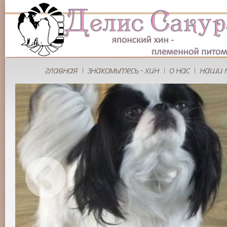
главная
знакомьтесь - хин
о нас
наши 
|
|
|