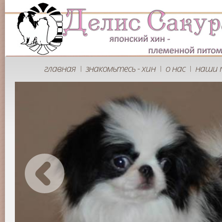
главная
знакомьтесь - хин
о нас
наши 
|
|
|