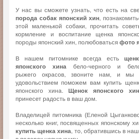
У нас вы сможете узнать, что есть на св
порода собак японский хин
, познакомит
этой маленькой собаки, прочитать сове
кормление и воспитание щенка японско
породы японский хин, полюбоваться
фото 
В нашем питомнике всегда есть
щенк
японского хина
бело-черного и бело
рыжего окрасов, звоните нам, и мы
удовольствием поможем вам купить щен
японского хина.
Щенок японского хи
принесет радость в ваш дом.
Владелицей питомника (Еленой Цыганков
несколько книг, посвященных японскому х
купить щенка хина
, то, обратившись в на