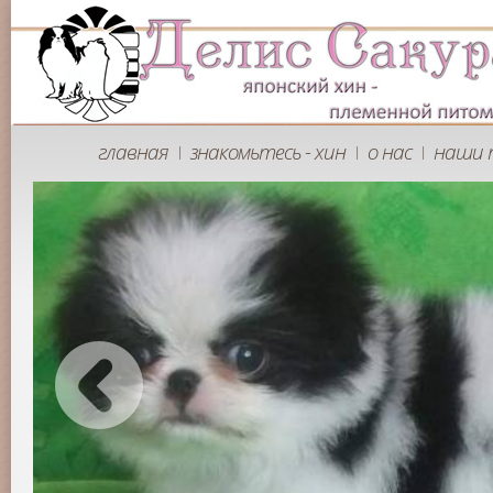
главная
знакомьтесь - хин
о нас
наши 
|
|
|