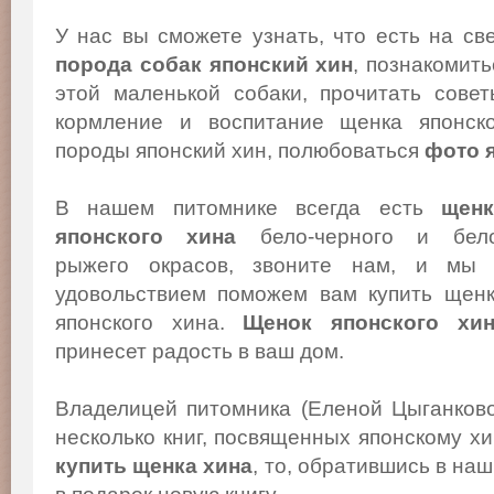
У нас вы сможете узнать, что есть на св
порода собак японский хин
, познакомит
этой маленькой собаки, прочитать сове
кормление и воспитание щенка японско
породы японский хин, полюбоваться
фото 
В нашем питомнике всегда есть
щенк
японского хина
бело-черного и бело
рыжего окрасов, звоните нам, и мы
удовольствием поможем вам купить щен
японского хина.
Щенок японского хи
принесет радость в ваш дом.
Владелицей питомника (Еленой Цыганков
несколько книг, посвященных японскому х
купить щенка хина
, то, обратившись в на