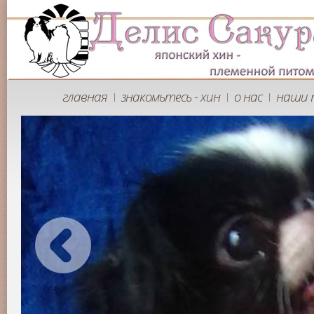
главная
знакомьтесь - хин
о нас
наши 
|
|
|