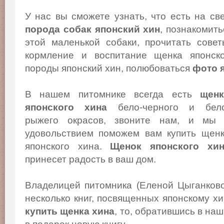
У нас вы сможете узнать, что есть на св
порода собак японский хин
, познакомит
этой маленькой собаки, прочитать сове
кормление и воспитание щенка японско
породы японский хин, полюбоваться
фото 
В нашем питомнике всегда есть
щенк
японского хина
бело-черного и бело
рыжего окрасов, звоните нам, и мы
удовольствием поможем вам купить щен
японского хина.
Щенок японского хи
принесет радость в ваш дом.
Владелицей питомника (Еленой Цыганков
несколько книг, посвященных японскому х
купить щенка хина
, то, обратившись в на