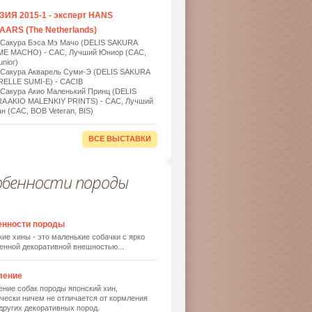
ИЯ 2015-1 - эксперт HANS
ARS (The Netherlands)
 Сакура Бэса Мэ Мачо (DELIS SAKURA
ME MACHO) - САС, Лучший Юниор (САС,
nior)
 Сакура Акварель Суми-Э (DELIS SAKURA
ELLE SUMI-E) - САСIB
 Сакура Акио Маленький Принц (DELIS
A AKIO MALENKIY PRINTS) - САС, Лучший
н (САС, BOB Veteran, BIS)
ВСЕ ВЫСТАВКИ
обенности породы
енности породы
ие хины - это маленькие собачки с ярко
енной декоративной внешностью...
ление
ние собак породы японский хин,
чески ничем не отличается от кормления
других декоративных пород.