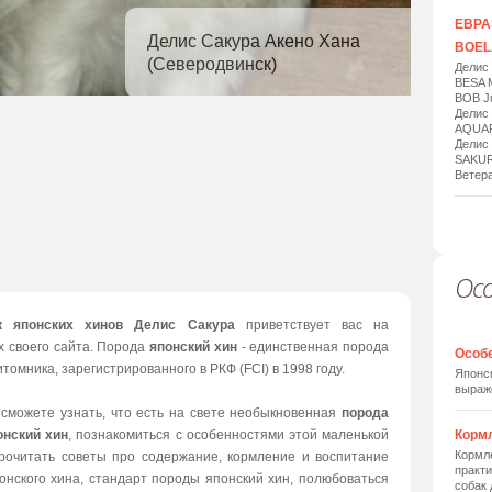
ЕВРАЗ
Делис Сакура Акено Хана
BOELA
(Северодвинск)
Делис
BESA 
BOB Ju
Делис
AQUAR
Делис
SAKUR
Ветера
Ос
1
/
20
к японских хинов Делис Сакура
приветствует вас на
х своего сайта. Порода
японский хин
- единственная порода
Особ
томника, зарегистрированного в РКФ (FCI) в 1998 году.
Японск
выраж
 сможете узнать, что есть на свете необыкновенная
порода
онский хин
, познакомиться с особенностями этой маленькой
Корм
Кормле
прочитать советы про содержание, кормление и воспитание
практи
онского хина, стандарт породы японский хин, полюбоваться
собак 