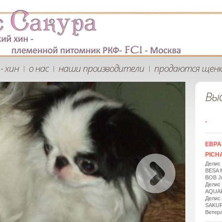
- хин
о нас
наши производители
продаются щен
|
|
|
Вы
-
ЕВРА
PICHA
Делис
BESA 
BOB Ju
Делис
AQUAR
Делис
SAKUR
Ветера