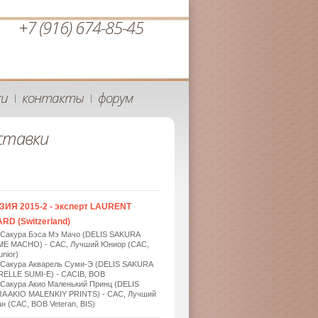
+7 (916) 674-85-45
ки
контакты
форум
|
|
ставки
ЗИЯ 2015-2 - эксперт LAURENT
RD (Switzerland)
 Сакура Бэса Мэ Мачо (DELIS SAKURA
ME MACHO) - САС, Лучший Юниор (САС,
nior)
 Сакура Акварель Суми-Э (DELIS SAKURA
ELLE SUMI-E) - САСIB, BOB
 Сакура Акио Маленький Принц (DELIS
A AKIO MALENKIY PRINTS) - САС, Лучший
н (САС, BOB Veteran, BIS)