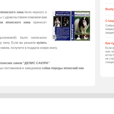
Выпу
 японского хина
бело-черного и
мы с удовольствием поможем вам
Станд
ок японского хина
принесет
Собач
покрыт
грацио
ыганковой) было написанно
му хину. Если вы решили
купить
Как к
томник, получите в подарок новую книгу.
Если в
хин, к
естес
не сте
специ
японских хинов "ДЕЛИС САКУРА"
ых питомников и заводчиков
собак породы японский хин