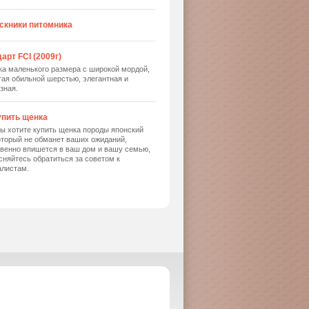
скники питомника
арт FCI (2009г)
ка маленького размера с широкой мордой,
ая обильной шерстью, элегантная и
зная.
упить щенка
ы хотите купить щенка породы японский
оторый не обманет ваших ожиданий,
твенно впишется в ваш дом и вашу семью,
сняйтесь обратиться за советом к
алистам.