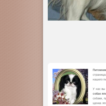
Питомни
страница
нашего пи
У нас вы
собак яп
собаки, 
щенка яп