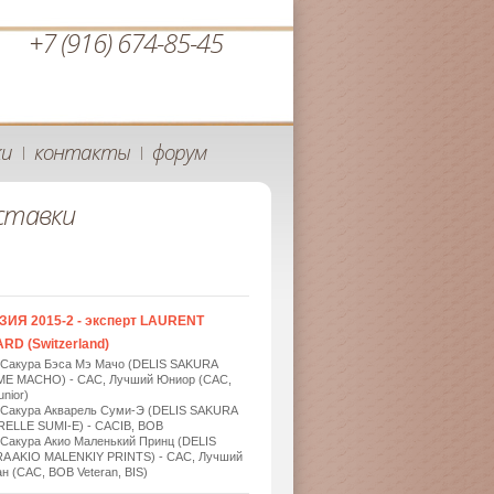
+7 (916) 674-85-45
ки
контакты
форум
|
|
ставки
ЗИЯ 2015-2 - эксперт LAURENT
RD (Switzerland)
 Сакура Бэса Мэ Мачо (DELIS SAKURA
ME MACHO) - САС, Лучший Юниор (САС,
nior)
 Сакура Акварель Суми-Э (DELIS SAKURA
ELLE SUMI-E) - САСIB, BOB
 Сакура Акио Маленький Принц (DELIS
A AKIO MALENKIY PRINTS) - САС, Лучший
н (САС, BOB Veteran, BIS)