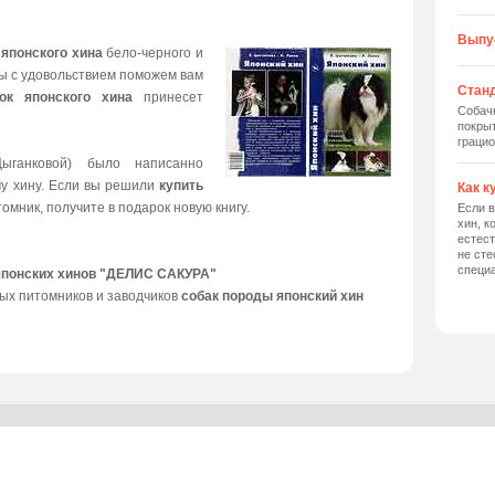
Выпу
 японского хина
бело-черного и
мы с удовольствием поможем вам
Станд
ок японского хина
принесет
Собач
покрыт
грацио
ыганковой) было написанно
му хину. Если вы решили
купить
Как к
томник, получите в подарок новую книгу.
Если в
хин, к
естес
не сте
специ
японских хинов "ДЕЛИС САКУРА"
ых питомников и заводчиков
собак породы японский хин