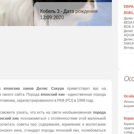
ЕВРАЗ
Кобель 3 - Дата рождения
BOELA
12:09:2020
Делис
BESA 
BOB Ju
Делис
AQUAR
Делис
SAKUR
Ветера
Ос
1
/
20
к японских хинов Делис Сакура
приветствует вас на
х своего сайта. Порода
японский хин
- единственная порода
Особ
томника, зарегистрированного в РКФ (FCI) в 1998 году.
Японск
выраж
 сможете узнать, что есть на свете необыкновенная
порода
онский хин
, познакомиться с особенностями этой маленькой
Корм
Кормле
прочитать советы про содержание, кормление и воспитание
практи
онского хина, стандарт породы японский хин, полюбоваться
собак 