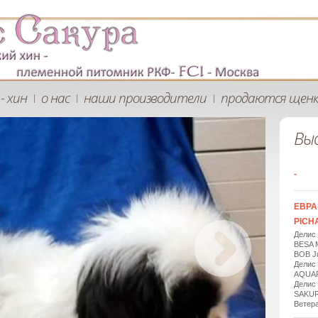
- хин
о нас
наши производители
продаются щен
|
|
|
Вы
-
ЕВРА
PICHA
Делис
BESA 
BOB Ju
Делис
AQUAR
Делис
SAKUR
Ветера