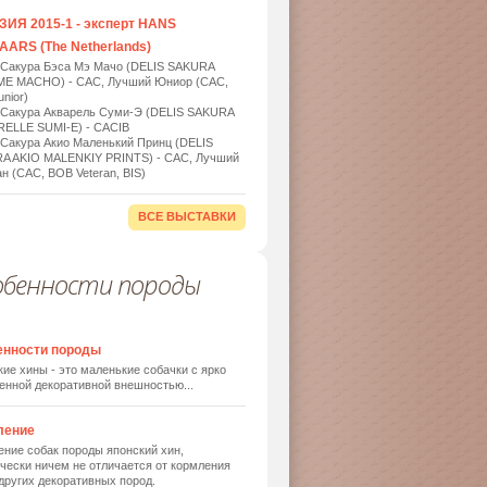
ИЯ 2015-1 - эксперт HANS
ARS (The Netherlands)
 Сакура Бэса Мэ Мачо (DELIS SAKURA
ME MACHO) - САС, Лучший Юниор (САС,
nior)
 Сакура Акварель Суми-Э (DELIS SAKURA
ELLE SUMI-E) - САСIB
 Сакура Акио Маленький Принц (DELIS
A AKIO MALENKIY PRINTS) - САС, Лучший
н (САС, BOB Veteran, BIS)
ВСЕ ВЫСТАВКИ
обенности породы
енности породы
ие хины - это маленькие собачки с ярко
енной декоративной внешностью...
ление
ние собак породы японский хин,
чески ничем не отличается от кормления
других декоративных пород.