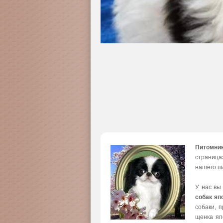
Питомни
страница
нашего пи
У нас вы
собак яп
собаки, 
щенка яп