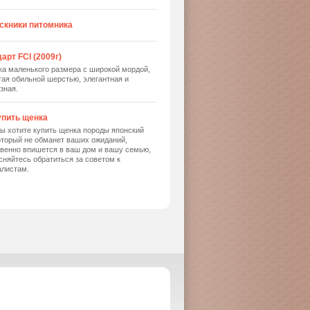
скники питомника
арт FCI (2009г)
ка маленького размера с широкой мордой,
ая обильной шерстью, элегантная и
зная.
упить щенка
ы хотите купить щенка породы японский
оторый не обманет ваших ожиданий,
твенно впишется в ваш дом и вашу семью,
сняйтесь обратиться за советом к
алистам.