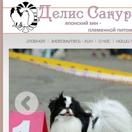
главная
знакомьтесь - хин
о нас
наши 
|
|
|