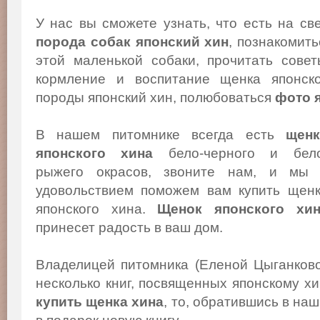
У нас вы сможете узнать, что есть на св
порода собак японский хин
, познакомит
этой маленькой собаки, прочитать сове
кормление и воспитание щенка японско
породы японский хин, полюбоваться
фото 
В нашем питомнике всегда есть
щенк
японского хина
бело-черного и бело
рыжего окрасов, звоните нам, и мы
удовольствием поможем вам купить щен
японского хина.
Щенок японского хи
принесет радость в ваш дом.
Владелицей питомника (Еленой Цыганков
несколько книг, посвященных японскому х
купить щенка хина
, то, обратившись в на