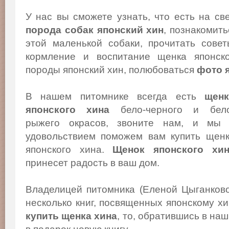
У нас вы сможете узнать, что есть на св
порода собак японский хин
, познакомит
этой маленькой собаки, прочитать сове
кормление и воспитание щенка японско
породы японский хин, полюбоваться
фото 
В нашем питомнике всегда есть
щенк
японского хина
бело-черного и бело
рыжего окрасов, звоните нам, и мы
удовольствием поможем вам купить щен
японского хина.
Щенок японского хи
принесет радость в ваш дом.
Владелицей питомника (Еленой Цыганков
несколько книг, посвященных японскому х
купить щенка хина
, то, обратившись в на