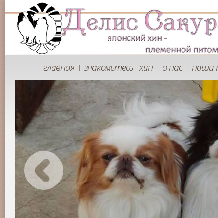
главная
знакомьтесь - хин
о нас
наши 
|
|
|