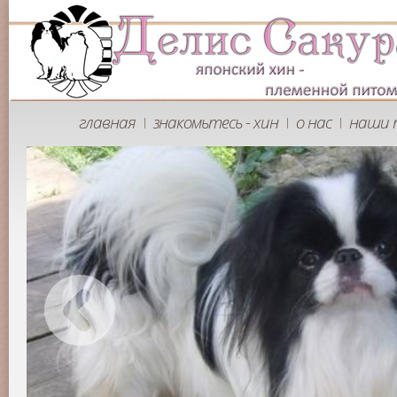
главная
знакомьтесь - хин
о нас
наши 
|
|
|