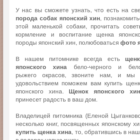
У нас вы сможете узнать, что есть на св
порода собак японский хин
, познакомит
этой маленькой собаки, прочитать сове
кормление и воспитание щенка японско
породы японский хин, полюбоваться
фото 
В нашем питомнике всегда есть
щенк
японского хина
бело-черного и бело
рыжего окрасов, звоните нам, и мы
удовольствием поможем вам купить щен
японского хина.
Щенок японского хи
принесет радость в ваш дом.
Владелицей питомника (Еленой Цыганков
несколько книг, посвященных японскому х
купить щенка хина
, то, обратившись в на