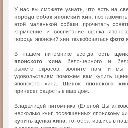
У нас вы сможете узнать, что есть на св
порода собак японский хин
, познакомит
этой маленькой собаки, прочитать сове
кормление и воспитание щенка японско
породы японский хин, полюбоваться
фото 
В нашем питомнике всегда есть
щенк
японского хина
бело-черного и бело
рыжего окрасов, звоните нам, и мы
удовольствием поможем вам купить щен
японского хина.
Щенок японского хи
принесет радость в ваш дом.
Владелицей питомника (Еленой Цыганков
несколько книг, посвященных японскому х
купить щенка хина
, то, обратившись в на