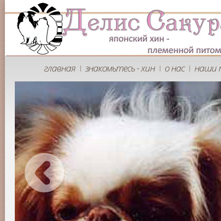
главная
знакомьтесь - хин
о нас
наши 
|
|
|