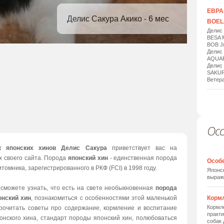
ЕВРАЗ
Делис Сакура Акико - 6 мес
BOELA
Делис
BESA 
BOB Ju
Делис
AQUAR
Делис
SAKUR
Ветера
Ос
1
/
20
к японских хинов Делис Сакура
приветствует вас на
х своего сайта. Порода
японский хин
- единственная порода
Особ
томника, зарегистрированного в РКФ (FCI) в 1998 году.
Японск
выраж
 сможете узнать, что есть на свете необыкновенная
порода
онский хин
, познакомиться с особенностями этой маленькой
Корм
Кормле
прочитать советы про содержание, кормление и воспитание
практи
онского хина, стандарт породы японский хин, полюбоваться
собак 