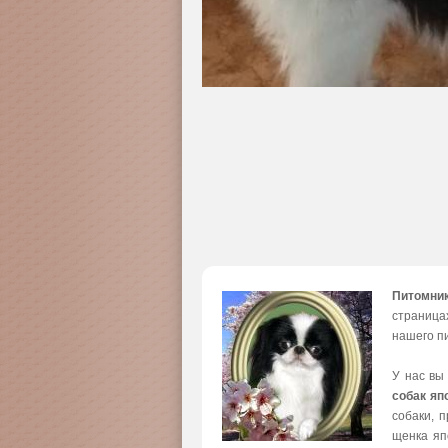
Питомни
страница
нашего пи
У нас вы
собак яп
собаки, 
щенка яп