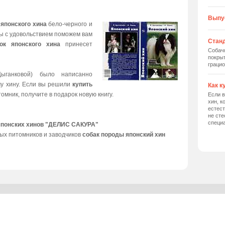
Выпу
 японского хина
бело-черного и
мы с удовольствием поможем вам
Станд
ок японского хина
принесет
Собач
покрыт
грацио
ыганковой) было написанно
му хину. Если вы решили
купить
Как к
томник, получите в подарок новую книгу.
Если в
хин, к
естес
не сте
специ
японских хинов "ДЕЛИС САКУРА"
ых питомников и заводчиков
собак породы японский хин