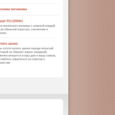
скники питомника
арт FCI (2009г)
ка маленького размера с широкой мордой,
ая обильной шерстью, элегантная и
зная.
упить щенка
ы хотите купить щенка породы японский
оторый не обманет ваших ожиданий,
твенно впишется в ваш дом и вашу семью,
сняйтесь обратиться за советом к
алистам.