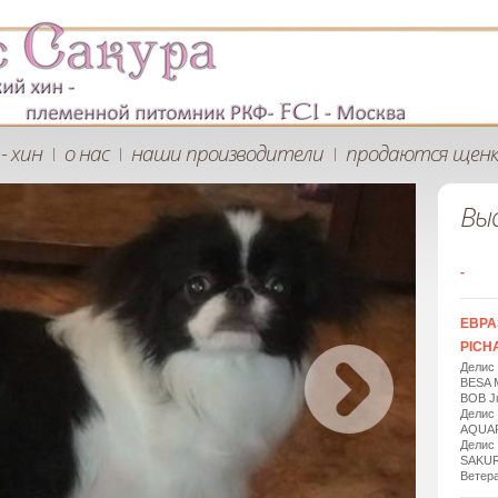
- хин
о нас
наши производители
продаются щен
|
|
|
Вы
-
ЕВРА
PICHA
Делис
BESA 
BOB Ju
Делис
AQUAR
Делис
SAKUR
Ветера