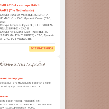
ИЯ 2015-1 - эксперт HANS
ARS (The Netherlands)
 Сакура Бэса Мэ Мачо (DELIS SAKURA
ME MACHO) - САС, Лучший Юниор (САС,
nior)
 Сакура Акварель Суми-Э (DELIS SAKURA
ELLE SUMI-E) - САСIB
 Сакура Акио Маленький Принц (DELIS
A AKIO MALENKIY PRINTS) - САС, Лучший
н (САС, BOB Veteran, BIS)
ВСЕ ВЫСТАВКИ
обенности породы
енности породы
ие хины - это маленькие собачки с ярко
енной декоративной внешностью...
ление
ние собак породы японский хин,
чески ничем не отличается от кормления
других декоративных пород.