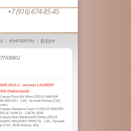
+7 (916) 674-85-45
ки
контакты
форум
|
|
ставки
ЗИЯ 2015-2 - эксперт LAURENT
RD (Switzerland)
 Сакура Бэса Мэ Мачо (DELIS SAKURA
ME MACHO) - САС, Лучший Юниор (САС,
nior)
 Сакура Акварель Суми-Э (DELIS SAKURA
ELLE SUMI-E) - САСIB, BOB
 Сакура Акио Маленький Принц (DELIS
A AKIO MALENKIY PRINTS) - САС, Лучший
н (САС, BOB Veteran, BIS)