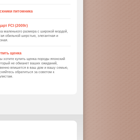
скники питомника
арт FCI (2009г)
ка маленького размера с широкой мордой,
ая обильной шерстью, элегантная и
зная.
упить щенка
ы хотите купить щенка породы японский
оторый не обманет ваших ожиданий,
твенно впишется в ваш дом и вашу семью,
сняйтесь обратиться за советом к
алистам.