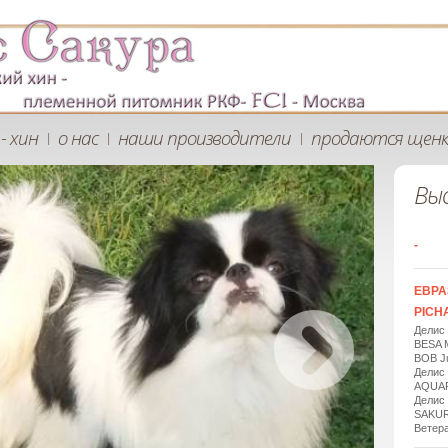
- хин
о нас
наши производители
продаются щен
|
|
|
Вы
-
ЕВРА
PICHA
Делис
BESA 
BOB Ju
Делис
AQUAR
Делис
SAKUR
Ветера