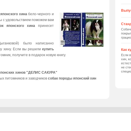
Выпу
 японского хина
бело-черного и
мы с удовольствием поможем вам
Станд
ок японского хина
принесет
Собач
покрыт
грацио
ыганковой) было написанно
му хину. Если вы решили
купить
Как к
томник, получите в подарок новую книгу.
Если в
хин, к
естес
не сте
специ
японских хинов "ДЕЛИС САКУРА"
ых питомников и заводчиков
собак породы японский хин