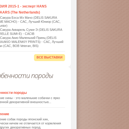
ИЯ 2015-1 - эксперт HANS
ARS (The Netherlands)
 Сакура Бэса Мэ Мачо (DELIS SAKURA
ME MACHO) - САС, Лучший Юниор (САС,
nior)
 Сакура Акварель Суми-Э (DELIS SAKURA
ELLE SUMI-E) - САСIB
 Сакура Акио Маленький Принц (DELIS
A AKIO MALENKIY PRINTS) - САС, Лучший
н (САС, BOB Veteran, BIS)
ВСЕ ВЫСТАВКИ
обенности породы
енности породы
ие хины - это маленькие собачки с ярко
енной декоративной внешностью...
ление
ние собак породы японский хин,
чески ничем не отличается от кормления
других декоративных пород.