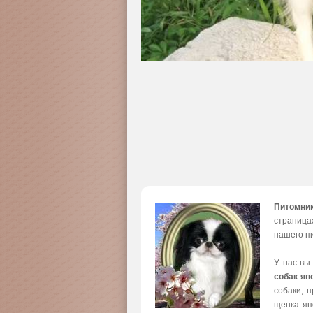
Питомни
страница
нашего пи
У нас вы
собак яп
собаки, 
щенка яп