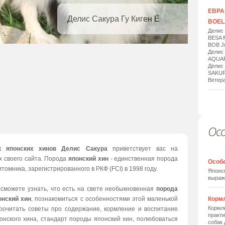
ЕВРАЗ
Делис Сакура Гу Киген Ё
BOELA
Делис
BESA 
BOB Ju
Делис
AQUAR
Делис
SAKUR
Ветера
Ос
1
/
20
к японских хинов Делис Сакура
приветствует вас на
х своего сайта. Порода
японский хин
- единственная порода
Особ
томника, зарегистрированного в РКФ (FCI) в 1998 году.
Японск
выраж
 сможете узнать, что есть на свете необыкновенная
порода
онский хин
, познакомиться с особенностями этой маленькой
Корм
Кормле
прочитать советы про содержание, кормление и воспитание
практи
онского хина, стандарт породы японский хин, полюбоваться
собак 