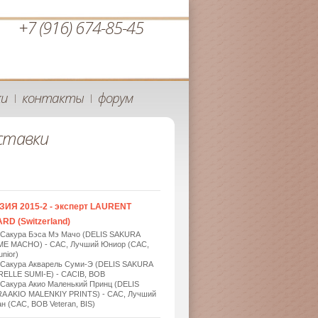
+7 (916) 674-85-45
ки
контакты
форум
|
|
ставки
ЗИЯ 2015-2 - эксперт LAURENT
RD (Switzerland)
 Сакура Бэса Мэ Мачо (DELIS SAKURA
ME MACHO) - САС, Лучший Юниор (САС,
nior)
 Сакура Акварель Суми-Э (DELIS SAKURA
ELLE SUMI-E) - САСIB, BOB
 Сакура Акио Маленький Принц (DELIS
A AKIO MALENKIY PRINTS) - САС, Лучший
н (САС, BOB Veteran, BIS)