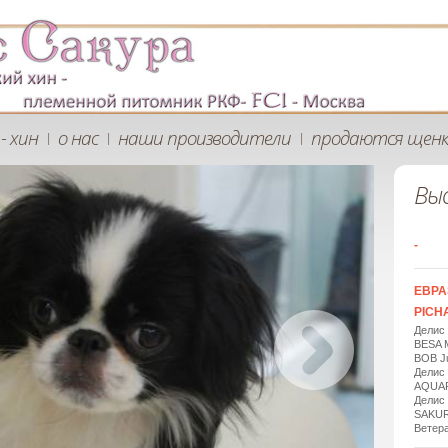
- хин
о нас
наши производители
продаются щен
|
|
|
Вы
-
ЕВРА
PICHA
Делис
BESA 
BOB Ju
Делис
AQUAR
Делис
SAKUR
Ветера