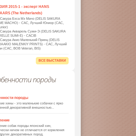
ИЯ 2015-1 - эксперт HANS
ARS (The Netherlands)
 Сакура Бэса Мэ Мачо (DELIS SAKURA
ME MACHO) - САС, Лучший Юниор (САС,
nior)
 Сакура Акварель Суми-Э (DELIS SAKURA
ELLE SUMI-E) - САСIB
 Сакура Акио Маленький Принц (DELIS
A AKIO MALENKIY PRINTS) - САС, Лучший
н (САС, BOB Veteran, BIS)
ВСЕ ВЫСТАВКИ
обенности породы
енности породы
ие хины - это маленькие собачки с ярко
енной декоративной внешностью...
ление
ние собак породы японский хин,
чески ничем не отличается от кормления
других декоративных пород.