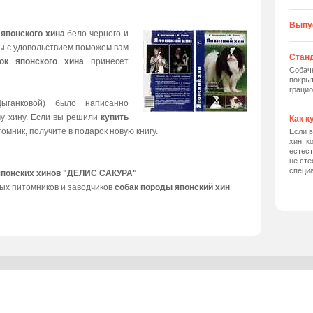
Выпу
 японского хина
бело-черного и
мы с удовольствием поможем вам
Станд
ок японского хина
принесет
Собач
покрыт
грацио
ыганковой) было написанно
му хину. Если вы решили
купить
Как к
томник, получите в подарок новую книгу.
Если в
хин, к
естес
не сте
специ
японских хинов "ДЕЛИС САКУРА"
ых питомников и заводчиков
собак породы японский хин