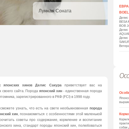
ЕВРАЗ
Лунная Соната
BOELA
Делис
BESA 
BOB Ju
Делис
AQUAR
Делис
SAKUR
Ветера
Ос
1
/
20
к японских хинов Делис Сакура
приветствует вас на
х своего сайта. Порода
японский хин
- единственная порода
Особ
томника, зарегистрированного в РКФ (FCI) в 1998 году.
Японск
выраж
 сможете узнать, что есть на свете необыкновенная
порода
онский хин
, познакомиться с особенностями этой маленькой
Корм
Кормле
прочитать советы про содержание, кормление и воспитание
практи
онского хина, стандарт породы японский хин, полюбоваться
собак 