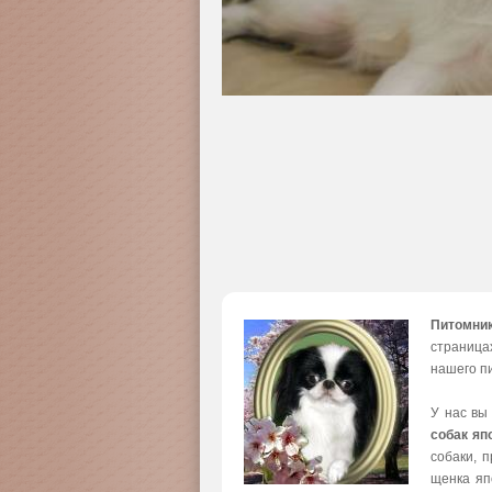
Питомни
страница
нашего пи
У нас вы
собак яп
собаки, 
щенка яп