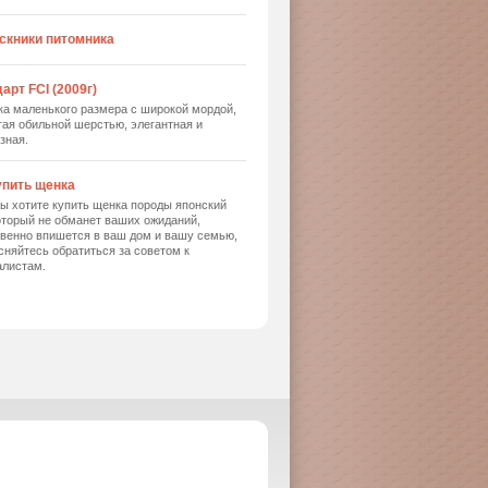
скники питомника
арт FCI (2009г)
ка маленького размера с широкой мордой,
ая обильной шерстью, элегантная и
зная.
упить щенка
ы хотите купить щенка породы японский
оторый не обманет ваших ожиданий,
твенно впишется в ваш дом и вашу семью,
сняйтесь обратиться за советом к
алистам.