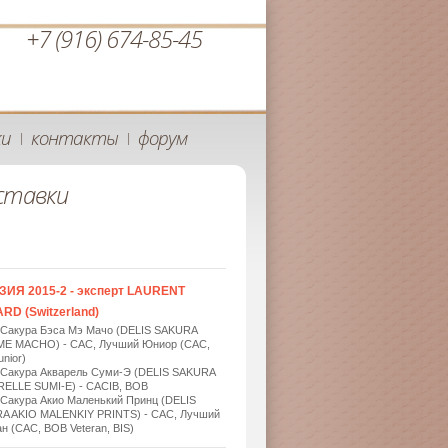
+7 (916) 674-85-45
ки
контакты
форум
|
|
ставки
ЗИЯ 2015-2 - эксперт LAURENT
RD (Switzerland)
 Сакура Бэса Мэ Мачо (DELIS SAKURA
ME MACHO) - САС, Лучший Юниор (САС,
nior)
 Сакура Акварель Суми-Э (DELIS SAKURA
ELLE SUMI-E) - САСIB, BOB
 Сакура Акио Маленький Принц (DELIS
A AKIO MALENKIY PRINTS) - САС, Лучший
н (САС, BOB Veteran, BIS)