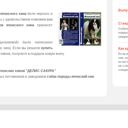
Выпу
 японского хина
бело-черного и
мы с удовольствием поможем вам
Станд
ок японского хина
принесет
Собач
покрыт
грацио
ыганковой) было написанно
му хину. Если вы решили
купить
Как к
томник, получите в подарок новую книгу.
Если в
хин, к
естес
не сте
специ
японских хинов "ДЕЛИС САКУРА"
ых питомников и заводчиков
собак породы японский хин