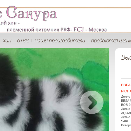
- хин
о нас
наши производители
продаются щен
|
|
|
Вы
-
ЕВРА
PICHA
Делис
BESA 
BOB Ju
Делис
AQUAR
Делис
SAKUR
Ветера