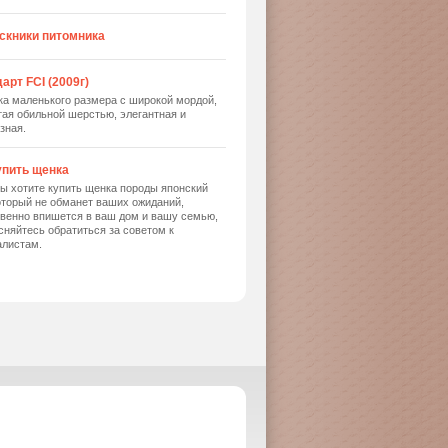
скники питомника
арт FCI (2009г)
ка маленького размера с широкой мордой,
ая обильной шерстью, элегантная и
зная.
упить щенка
ы хотите купить щенка породы японский
оторый не обманет ваших ожиданий,
твенно впишется в ваш дом и вашу семью,
сняйтесь обратиться за советом к
алистам.