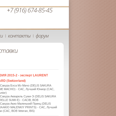
+7 (916) 674-85-45
ки
контакты
форум
|
|
ставки
ЗИЯ 2015-2 - эксперт LAURENT
RD (Switzerland)
 Сакура Бэса Мэ Мачо (DELIS SAKURA
ME MACHO) - САС, Лучший Юниор (САС,
nior)
 Сакура Акварель Суми-Э (DELIS SAKURA
ELLE SUMI-E) - САСIB, BOB
 Сакура Акио Маленький Принц (DELIS
A AKIO MALENKIY PRINTS) - САС, Лучший
н (САС, BOB Veteran, BIS)