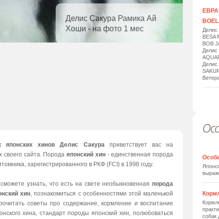
ЕВРАЗ
Делис Сакура Рамика Ай
BOELA
Хоши - на фото 1 мес
Делис
BESA 
BOB Ju
Делис
AQUAR
Делис
SAKUR
Ветера
Ос
1
/
20
к японских хинов Делис Сакура
приветствует вас на
х своего сайта. Порода
японский хин
- единственная порода
Особ
томника, зарегистрированного в РКФ (FCI) в 1998 году.
Японск
выраж
 сможете узнать, что есть на свете необыкновенная
порода
онский хин
, познакомиться с особенностями этой маленькой
Корм
Кормле
прочитать советы про содержание, кормление и воспитание
практи
онского хина, стандарт породы японский хин, полюбоваться
собак 