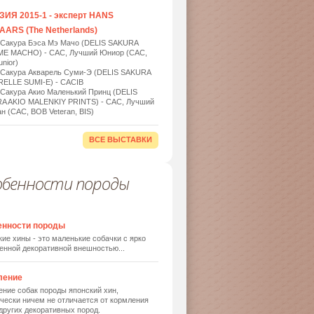
ИЯ 2015-1 - эксперт HANS
ARS (The Netherlands)
 Сакура Бэса Мэ Мачо (DELIS SAKURA
ME MACHO) - САС, Лучший Юниор (САС,
nior)
 Сакура Акварель Суми-Э (DELIS SAKURA
ELLE SUMI-E) - САСIB
 Сакура Акио Маленький Принц (DELIS
A AKIO MALENKIY PRINTS) - САС, Лучший
н (САС, BOB Veteran, BIS)
ВСЕ ВЫСТАВКИ
обенности породы
енности породы
ие хины - это маленькие собачки с ярко
енной декоративной внешностью...
ление
ние собак породы японский хин,
чески ничем не отличается от кормления
других декоративных пород.