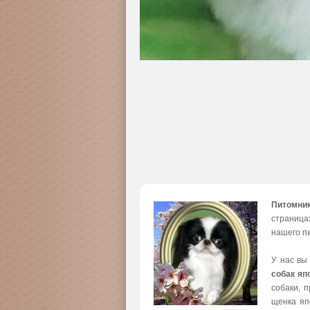
Питомни
страница
нашего пи
У нас вы
собак яп
собаки, 
щенка яп