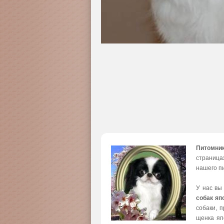
Питомни
страница
нашего пи
У нас вы
собак яп
собаки, 
щенка яп