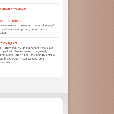
скники питомника
арт FCI (2009г)
ка маленького размера с широкой мордой,
ая обильной шерстью, элегантная и
зная.
упить щенка
ы хотите купить щенка породы японский
оторый не обманет ваших ожиданий,
твенно впишется в ваш дом и вашу семью,
сняйтесь обратиться за советом к
алистам.