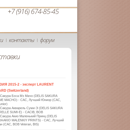
+7 (916) 674-85-45
ки
контакты
форум
|
|
ставки
ЗИЯ 2015-2 - эксперт LAURENT
RD (Switzerland)
 Сакура Бэса Мэ Мачо (DELIS SAKURA
ME MACHO) - САС, Лучший Юниор (САС,
nior)
 Сакура Акварель Суми-Э (DELIS SAKURA
ELLE SUMI-E) - САСIB, BOB
 Сакура Акио Маленький Принц (DELIS
A AKIO MALENKIY PRINTS) - САС, Лучший
н (САС, BOB Veteran, BIS)