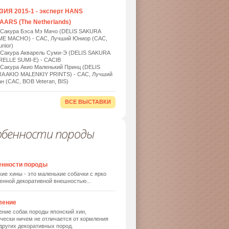
ИЯ 2015-1 - эксперт HANS
ARS (The Netherlands)
 Сакура Бэса Мэ Мачо (DELIS SAKURA
ME MACHO) - САС, Лучший Юниор (САС,
nior)
 Сакура Акварель Суми-Э (DELIS SAKURA
ELLE SUMI-E) - САСIB
 Сакура Акио Маленький Принц (DELIS
A AKIO MALENKIY PRINTS) - САС, Лучший
н (САС, BOB Veteran, BIS)
ВСЕ ВЫСТАВКИ
обенности породы
енности породы
ие хины - это маленькие собачки с ярко
енной декоративной внешностью...
ление
ние собак породы японский хин,
чески ничем не отличается от кормления
других декоративных пород.