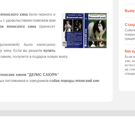
Выпу
 японского хина
бело-черного и
мы с удовольствием поможем вам
Станд
ок японского хина
принесет
Собач
покрыт
грацио
ыганковой) было написанно
му хину. Если вы решили
купить
Как к
томник, получите в подарок новую книгу.
Если в
хин, к
естес
не сте
специ
японских хинов "ДЕЛИС САКУРА"
ых питомников и заводчиков
собак породы японский хин