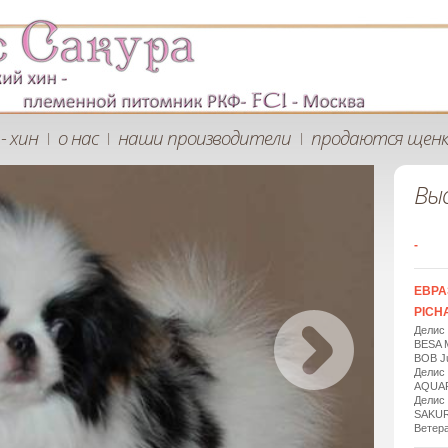
- хин
о нас
наши производители
продаются щен
|
|
|
Вы
-
ЕВРА
PICHA
Делис
BESA 
BOB Ju
Делис
AQUAR
Делис
SAKUR
Ветера