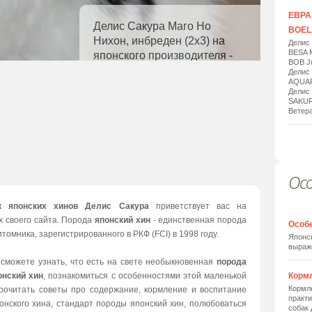
ЕВРАЗ
Делис Сакура Маго Но
BOELA
Нихон, инбреден (2х3) на
Делис
BESA 
японского производителя -
BOB Ju
3,5 мес, небольшого размера
Делис
AQUAR
Делис
SAKUR
Ветера
Ос
1
/
20
к японских хинов Делис Сакура
приветствует вас на
х своего сайта. Порода
японский хин
- единственная порода
Особ
томника, зарегистрированного в РКФ (FCI) в 1998 году.
Японск
выраж
 сможете узнать, что есть на свете необыкновенная
порода
онский хин
, познакомиться с особенностями этой маленькой
Корм
Кормле
прочитать советы про содержание, кормление и воспитание
практи
онского хина, стандарт породы японский хин, полюбоваться
собак 