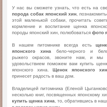
У нас вы сможете узнать, что есть на св
порода собак японский хин
, познакомит
этой маленькой собаки, прочитать сове
кормление и воспитание щенка японско
породы японский хин, полюбоваться
фото 
В нашем питомнике всегда есть
щенк
японского хина
бело-черного и бело
рыжего окрасов, звоните нам, и мы
удовольствием поможем вам купить щен
японского хина.
Щенок японского хи
принесет радость в ваш дом.
Владелицей питомника (Еленой Цыганков
несколько книг, посвященных японскому х
купить щенка хина
, то, обратившись в на