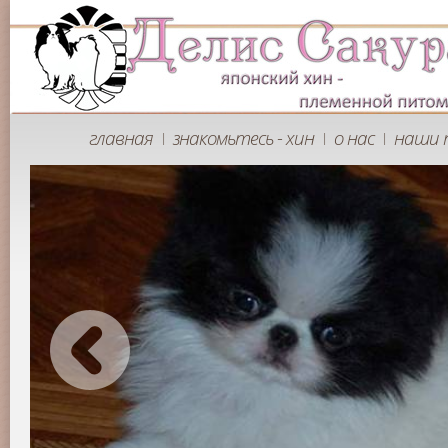
главная
знакомьтесь - хин
о нас
наши 
|
|
|