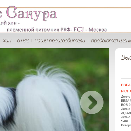
- хин
о нас
наши производители
продаются щен
|
|
|
Вы
-
ЕВРА
PICHA
Делис
BESA 
BOB Ju
Делис
AQUAR
Делис
SAKUR
Ветера