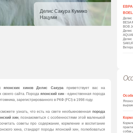
ЕВРАЗ
Делис Сакура Кумико
BOELA
Нацуми
Делис
BESA 
BOB Ju
Делис
AQUAR
Делис
SAKUR
Ветера
Ос
1
/
20
к японских хинов Делис Сакура
приветствует вас на
х своего сайта. Порода
японский хин
- единственная порода
Особ
томника, зарегистрированного в РКФ (FCI) в 1998 году.
Японск
выраж
 сможете узнать, что есть на свете необыкновенная
порода
онский хин
, познакомиться с особенностями этой маленькой
Корм
Кормле
прочитать советы про содержание, кормление и воспитание
практи
онского хина, стандарт породы японский хин, полюбоваться
собак 