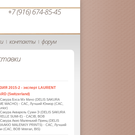
+7 (916) 674-85-45
ки
контакты
форум
|
|
ставки
ЗИЯ 2015-2 - эксперт LAURENT
RD (Switzerland)
 Сакура Бэса Мэ Мачо (DELIS SAKURA
ME MACHO) - САС, Лучший Юниор (САС,
nior)
 Сакура Акварель Суми-Э (DELIS SAKURA
ELLE SUMI-E) - САСIB, BOB
 Сакура Акио Маленький Принц (DELIS
A AKIO MALENKIY PRINTS) - САС, Лучший
н (САС, BOB Veteran, BIS)