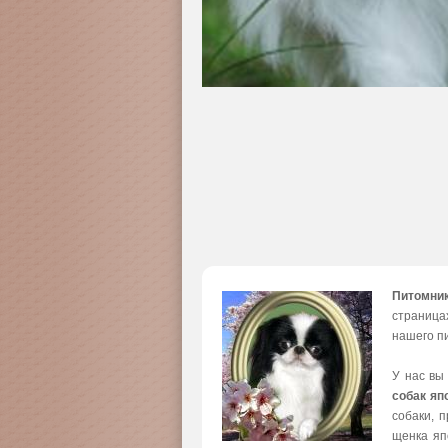
Питомни
страница
нашего пи
У нас вы
собак яп
собаки, 
щенка яп