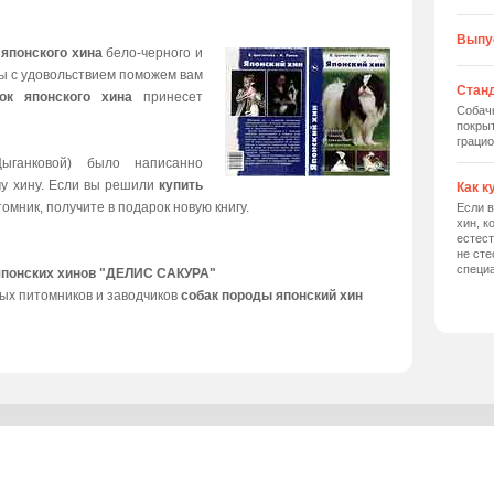
Выпу
 японского хина
бело-черного и
мы с удовольствием поможем вам
Станд
ок японского хина
принесет
Собач
покрыт
грацио
ыганковой) было написанно
му хину. Если вы решили
купить
Как к
томник, получите в подарок новую книгу.
Если в
хин, к
естес
не сте
специ
японских хинов "ДЕЛИС САКУРА"
ых питомников и заводчиков
собак породы японский хин