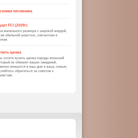
скники питомника
арт FCI (2009г)
ка маленького размера с широкой мордой,
ая обильной шерстью, элегантная и
зная.
упить щенка
ы хотите купить щенка породы японский
оторый не обманет ваших ожиданий,
твенно впишется в ваш дом и вашу семью,
сняйтесь обратиться за советом к
алистам.