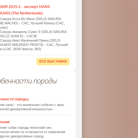
ИЯ 2015-1 - эксперт HANS
ARS (The Netherlands)
 Сакура Бэса Мэ Мачо (DELIS SAKURA
ME MACHO) - САС, Лучший Юниор (САС,
nior)
 Сакура Акварель Суми-Э (DELIS SAKURA
ELLE SUMI-E) - САСIB
 Сакура Акио Маленький Принц (DELIS
A AKIO MALENKIY PRINTS) - САС, Лучший
н (САС, BOB Veteran, BIS)
ВСЕ ВЫСТАВКИ
обенности породы
енности породы
ие хины - это маленькие собачки с ярко
енной декоративной внешностью...
ление
ние собак породы японский хин,
чески ничем не отличается от кормления
других декоративных пород.