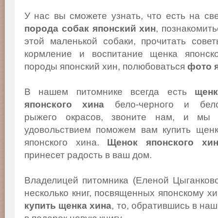
У нас вы сможете узнать, что есть на св
порода собак японский хин
, познакомит
этой маленькой собаки, прочитать сове
кормление и воспитание щенка японско
породы японский хин, полюбоваться
фото 
В нашем питомнике всегда есть
щенк
японского хина
бело-черного и бело
рыжего окрасов, звоните нам, и мы
удовольствием поможем вам купить щен
японского хина.
Щенок японского хи
принесет радость в ваш дом.
Владелицей питомника (Еленой Цыганков
несколько книг, посвященных японскому х
купить щенка хина
, то, обратившись в на