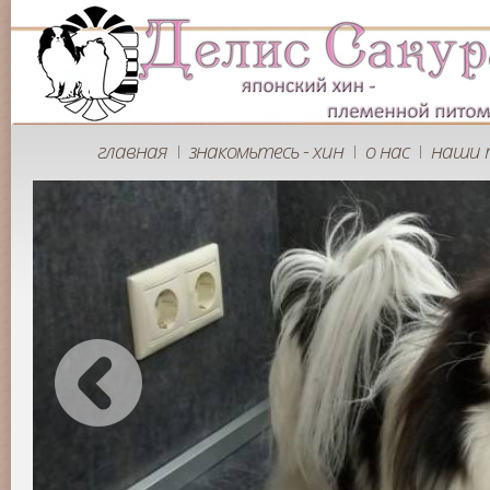
главная
знакомьтесь - хин
о нас
наши 
|
|
|