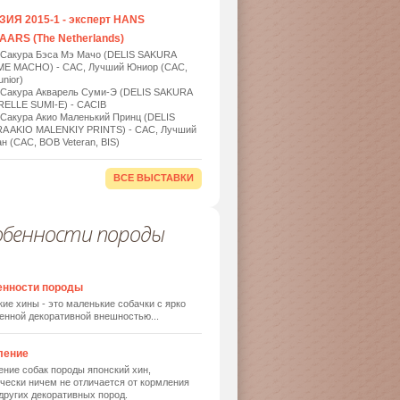
ИЯ 2015-1 - эксперт HANS
ARS (The Netherlands)
 Сакура Бэса Мэ Мачо (DELIS SAKURA
ME MACHO) - САС, Лучший Юниор (САС,
nior)
 Сакура Акварель Суми-Э (DELIS SAKURA
ELLE SUMI-E) - САСIB
 Сакура Акио Маленький Принц (DELIS
A AKIO MALENKIY PRINTS) - САС, Лучший
н (САС, BOB Veteran, BIS)
ВСЕ ВЫСТАВКИ
обенности породы
енности породы
ие хины - это маленькие собачки с ярко
енной декоративной внешностью...
ление
ние собак породы японский хин,
чески ничем не отличается от кормления
других декоративных пород.