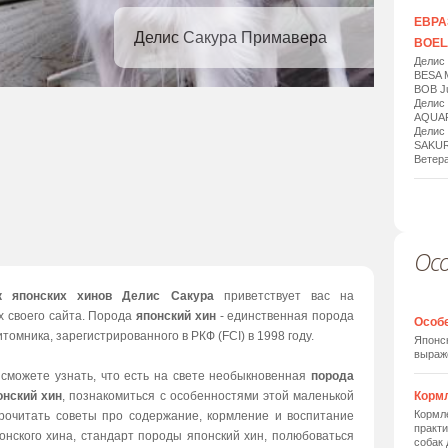
ЕВРАЗ
Делис Сакура Примавера
BOELA
Делис
BESA 
BOB Ju
Делис
AQUAR
Делис
SAKUR
Ветера
Ос
1
/
20
к японских хинов Делис Сакура
приветствует вас на
х своего сайта. Порода
японский хин
- единственная порода
Особ
томника, зарегистрированного в РКФ (FCI) в 1998 году.
Японск
выраж
 сможете узнать, что есть на свете необыкновенная
порода
онский хин
, познакомиться с особенностями этой маленькой
Корм
Кормле
прочитать советы про содержание, кормление и воспитание
практи
онского хина, стандарт породы японский хин, полюбоваться
собак 