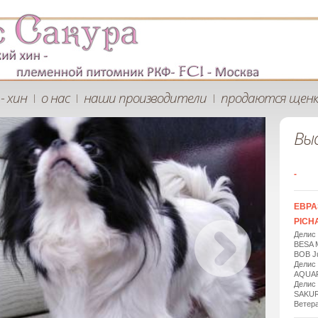
- хин
о нас
наши производители
продаются щен
|
|
|
Вы
-
ЕВРА
PICHA
Делис
BESA 
BOB Ju
Делис
AQUAR
Делис
SAKUR
Ветера