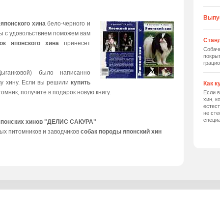
Выпу
 японского хина
бело-черного и
мы с удовольствием поможем вам
Станд
ок японского хина
принесет
Собач
покрыт
грацио
ыганковой) было написанно
му хину. Если вы решили
купить
Как к
томник, получите в подарок новую книгу.
Если в
хин, к
естес
не сте
специ
японских хинов "ДЕЛИС САКУРА"
ых питомников и заводчиков
собак породы японский хин