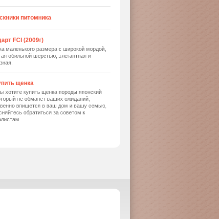
скники питомника
арт FCI (2009г)
ка маленького размера с широкой мордой,
ая обильной шерстью, элегантная и
зная.
упить щенка
ы хотите купить щенка породы японский
оторый не обманет ваших ожиданий,
твенно впишется в ваш дом и вашу семью,
сняйтесь обратиться за советом к
алистам.