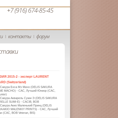
+7 (916) 674-85-45
ки
контакты
форум
|
|
ставки
ЗИЯ 2015-2 - эксперт LAURENT
RD (Switzerland)
 Сакура Бэса Мэ Мачо (DELIS SAKURA
ME MACHO) - САС, Лучший Юниор (САС,
nior)
 Сакура Акварель Суми-Э (DELIS SAKURA
ELLE SUMI-E) - САСIB, BOB
 Сакура Акио Маленький Принц (DELIS
A AKIO MALENKIY PRINTS) - САС, Лучший
н (САС, BOB Veteran, BIS)