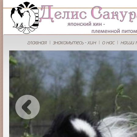
главная
знакомьтесь - хин
о нас
наши 
|
|
|