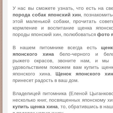
У нас вы сможете узнать, что есть на св
порода собак японский хин
, познакомит
этой маленькой собаки, прочитать сове
кормление и воспитание щенка японско
породы японский хин, полюбоваться
фото 
В нашем питомнике всегда есть
щенк
японского хина
бело-черного и бело
рыжего окрасов, звоните нам, и мы
удовольствием поможем вам купить щен
японского хина.
Щенок японского хи
принесет радость в ваш дом.
Владелицей питомника (Еленой Цыганков
несколько книг, посвященных японскому х
купить щенка хина
, то, обратившись в на