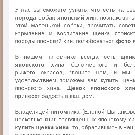
У нас вы сможете узнать, что есть на св
порода собак японский хин
, познакомит
этой маленькой собаки, прочитать сове
кормление и воспитание щенка японско
породы японский хин, полюбоваться
фото 
В нашем питомнике всегда есть
щенк
японского хина
бело-черного и бело
рыжего окрасов, звоните нам, и мы
удовольствием поможем вам купить щен
японского хина.
Щенок японского хи
принесет радость в ваш дом.
Владелицей питомника (Еленой Цыганков
несколько книг, посвященных японскому х
купить щенка хина
, то, обратившись в на