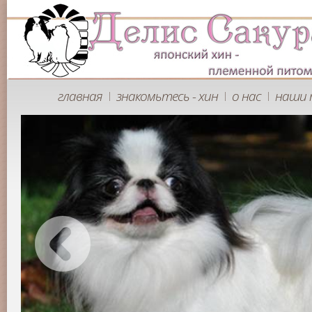
главная
знакомьтесь - хин
о нас
наши 
|
|
|