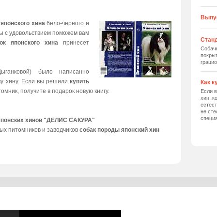
Выпу
 японского хина
бело-черного и
мы с удовольствием поможем вам
Станд
ок японского хина
принесет
Собач
покрыт
грацио
ыганковой) было написанно
му хину. Если вы решили
купить
Как к
томник, получите в подарок новую книгу.
Если в
хин, к
естес
не сте
специ
японских хинов "ДЕЛИС САКУРА"
ых питомников и заводчиков
собак породы японский хин