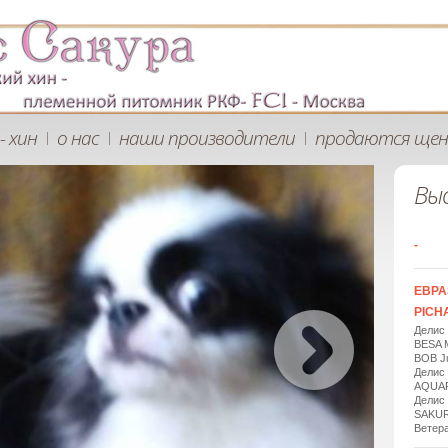
- хин
о нас
наши производители
продаются щен
|
|
|
Вы
-
ЕВРА
PICHA
Делис
BESA 
BOB Ju
Делис
AQUAR
Делис
SAKUR
Ветера