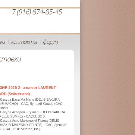
+7 (916) 674-85-45
ки
контакты
форум
|
|
ставки
ЗИЯ 2015-2 - эксперт LAURENT
RD (Switzerland)
 Сакура Бэса Мэ Мачо (DELIS SAKURA
ME MACHO) - САС, Лучший Юниор (САС,
nior)
 Сакура Акварель Суми-Э (DELIS SAKURA
ELLE SUMI-E) - САСIB, BOB
 Сакура Акио Маленький Принц (DELIS
A AKIO MALENKIY PRINTS) - САС, Лучший
н (САС, BOB Veteran, BIS)