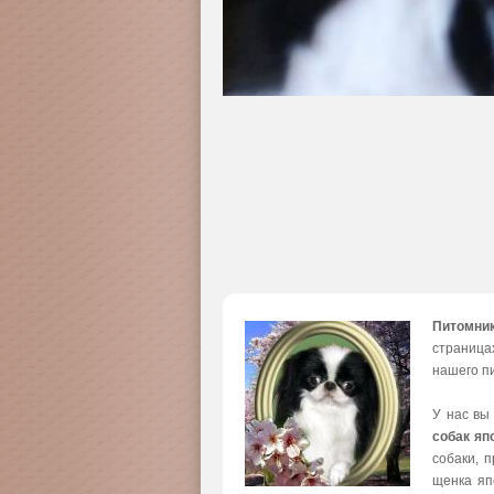
Питомни
страница
нашего пи
У нас вы
собак яп
собаки, 
щенка яп