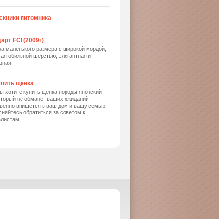
скники питомника
арт FCI (2009г)
ка маленького размера с широкой мордой,
ая обильной шерстью, элегантная и
зная.
упить щенка
ы хотите купить щенка породы японский
оторый не обманет ваших ожиданий,
твенно впишется в ваш дом и вашу семью,
сняйтесь обратиться за советом к
алистам.