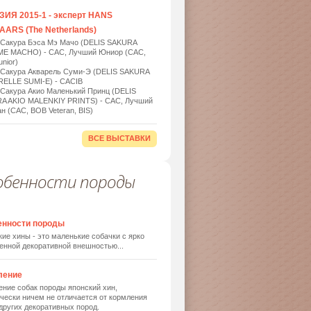
ИЯ 2015-1 - эксперт HANS
ARS (The Netherlands)
 Сакура Бэса Мэ Мачо (DELIS SAKURA
ME MACHO) - САС, Лучший Юниор (САС,
nior)
 Сакура Акварель Суми-Э (DELIS SAKURA
ELLE SUMI-E) - САСIB
 Сакура Акио Маленький Принц (DELIS
A AKIO MALENKIY PRINTS) - САС, Лучший
н (САС, BOB Veteran, BIS)
ВСЕ ВЫСТАВКИ
обенности породы
енности породы
ие хины - это маленькие собачки с ярко
енной декоративной внешностью...
ление
ние собак породы японский хин,
чески ничем не отличается от кормления
других декоративных пород.