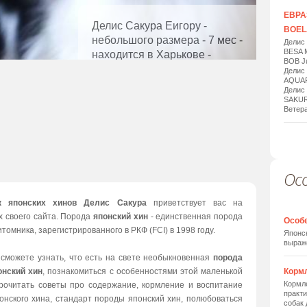
ЕВРАЗ
Делис Сакура Еигору -
BOELA
небольшого размера - 7 мес -
Делис
BESA 
находится в Харькове -
BOB Ju
ДОСТАВКА!
Делис
AQUAR
Делис
SAKUR
Ветера
Ос
1
/
20
к японских хинов Делис Сакура
приветствует вас на
х своего сайта. Порода
японский хин
- единственная порода
Особ
томника, зарегистрированного в РКФ (FCI) в 1998 году.
Японск
выраж
 сможете узнать, что есть на свете необыкновенная
порода
онский хин
, познакомиться с особенностями этой маленькой
Корм
Кормле
прочитать советы про содержание, кормление и воспитание
практи
онского хина, стандарт породы японский хин, полюбоваться
собак 