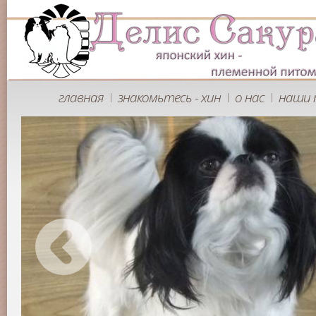
главная
знакомьтесь - хин
о нас
наши 
|
|
|