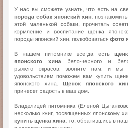
У нас вы сможете узнать, что есть на св
порода собак японский хин
, познакомит
этой маленькой собаки, прочитать сове
кормление и воспитание щенка японско
породы японский хин, полюбоваться
фото 
В нашем питомнике всегда есть
щенк
японского хина
бело-черного и бело
рыжего окрасов, звоните нам, и мы
удовольствием поможем вам купить щен
японского хина.
Щенок японского хи
принесет радость в ваш дом.
Владелицей питомника (Еленой Цыганков
несколько книг, посвященных японскому х
купить щенка хина
, то, обратившись в на