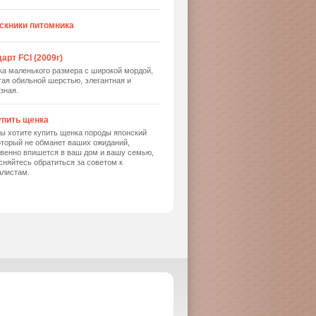
скники питомника
арт FCI (2009г)
ка маленького размера с широкой мордой,
ая обильной шерстью, элегантная и
зная.
упить щенка
ы хотите купить щенка породы японский
оторый не обманет ваших ожиданий,
твенно впишется в ваш дом и вашу семью,
сняйтесь обратиться за советом к
алистам.