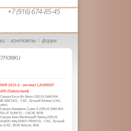
+7 (916) 674-85-45
ки
контакты
форум
|
|
ставки
ЗИЯ 2015-2 - эксперт LAURENT
RD (Switzerland)
 Сакура Бэса Мэ Мачо (DELIS SAKURA
ME MACHO) - САС, Лучший Юниор (САС,
nior)
 Сакура Акварель Суми-Э (DELIS SAKURA
ELLE SUMI-E) - САСIB, BOB
 Сакура Акио Маленький Принц (DELIS
A AKIO MALENKIY PRINTS) - САС, Лучший
н (САС, BOB Veteran, BIS)