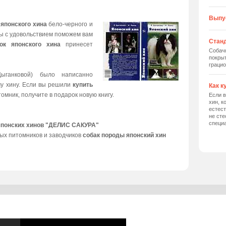
Выпу
 японского хина
бело-черного и
мы с удовольствием поможем вам
Станд
ок японского хина
принесет
Собач
покрыт
грацио
ыганковой) было написанно
му хину. Если вы решили
купить
Как к
томник, получите в подарок новую книгу.
Если в
хин, к
естес
не сте
специ
японских хинов "ДЕЛИС САКУРА"
ых питомников и заводчиков
собак породы японский хин