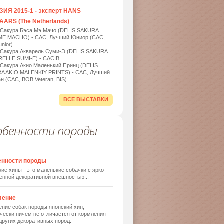
ИЯ 2015-1 - эксперт HANS
ARS (The Netherlands)
 Сакура Бэса Мэ Мачо (DELIS SAKURA
ME MACHO) - САС, Лучший Юниор (САС,
nior)
 Сакура Акварель Суми-Э (DELIS SAKURA
ELLE SUMI-E) - САСIB
 Сакура Акио Маленький Принц (DELIS
A AKIO MALENKIY PRINTS) - САС, Лучший
н (САС, BOB Veteran, BIS)
ВСЕ ВЫСТАВКИ
обенности породы
енности породы
ие хины - это маленькие собачки с ярко
енной декоративной внешностью...
ление
ние собак породы японский хин,
чески ничем не отличается от кормления
других декоративных пород.