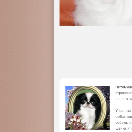
Питомни
страница
нашего пи
У нас вы
собак яп
собаки, 
щенка яп