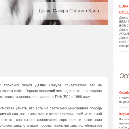
ЕВРАЗ
Делис Сакура Сэгэнно Хана
BOELA
Делис
BESA 
BOB Ju
Делис
AQUAR
Делис
SAKUR
Ветера
Ос
1
/
20
к японских хинов Делис Сакура
приветствует вас на
х своего сайта. Порода
японский хин
- единственная порода
Особ
томника, зарегистрированного в РКФ (FCI) в 1998 году.
Японск
выраж
 сможете узнать, что есть на свете необыкновенная
порода
онский хин
, познакомиться с особенностями этой маленькой
Корм
Кормле
прочитать советы про содержание, кормление и воспитание
практи
онского хина, стандарт породы японский хин, полюбоваться
собак 