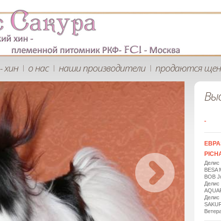
- хин
о нас
наши производители
продаются щен
|
|
|
Вы
-
ЕВРА
PICHA
Делис
BESA 
BOB Ju
Делис
AQUAR
Делис
SAKUR
Ветера