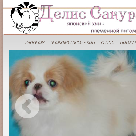
главная
знакомьтесь - хин
о нас
наши 
|
|
|