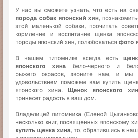
У нас вы сможете узнать, что есть на св
порода собак японский хин
, познакомит
этой маленькой собаки, прочитать сове
кормление и воспитание щенка японско
породы японский хин, полюбоваться
фото 
В нашем питомнике всегда есть
щенк
японского хина
бело-черного и бело
рыжего окрасов, звоните нам, и мы
удовольствием поможем вам купить щен
японского хина.
Щенок японского хи
принесет радость в ваш дом.
Владелицей питомника (Еленой Цыганков
несколько книг, посвященных японскому х
купить щенка хина
, то, обратившись в на