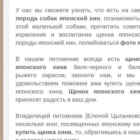
У нас вы сможете узнать, что есть на св
порода собак японский хин
, познакомит
этой маленькой собаки, прочитать сове
кормление и воспитание щенка японско
породы японский хин, полюбоваться
фото 
В нашем питомнике всегда есть
щенк
японского хина
бело-черного и бело
рыжего окрасов, звоните нам, и мы
удовольствием поможем вам купить щен
японского хина.
Щенок японского хи
принесет радость в ваш дом.
Владелицей питомника (Еленой Цыганков
несколько книг, посвященных японскому х
купить щенка хина
, то, обратившись в на