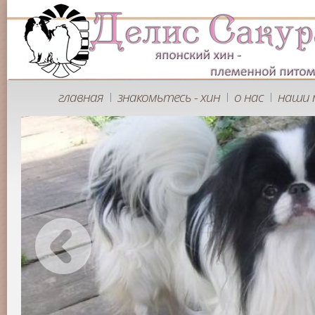
главная
знакомьтесь - хин
о нас
наши 
|
|
|