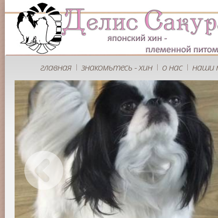
главная
знакомьтесь - хин
о нас
наши 
|
|
|