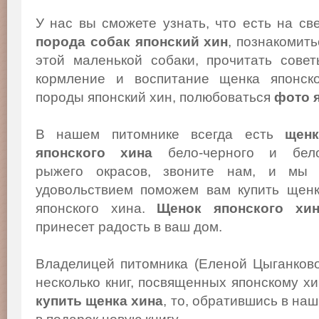
У нас вы сможете узнать, что есть на св
порода собак японский хин
, познакомит
этой маленькой собаки, прочитать сове
кормление и воспитание щенка японско
породы японский хин, полюбоваться
фото 
В нашем питомнике всегда есть
щенк
японского хина
бело-черного и бело
рыжего окрасов, звоните нам, и мы
удовольствием поможем вам купить щен
японского хина.
Щенок японского хи
принесет радость в ваш дом.
Владелицей питомника (Еленой Цыганков
несколько книг, посвященных японскому х
купить щенка хина
, то, обратившись в на