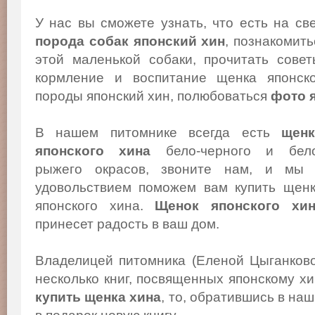
У нас вы сможете узнать, что есть на св
порода собак японский хин
, познакомит
этой маленькой собаки, прочитать сове
кормление и воспитание щенка японско
породы японский хин, полюбоваться
фото 
В нашем питомнике всегда есть
щенк
японского хина
бело-черного и бело
рыжего окрасов, звоните нам, и мы
удовольствием поможем вам купить щен
японского хина.
Щенок японского хи
принесет радость в ваш дом.
Владелицей питомника (Еленой Цыганков
несколько книг, посвященных японскому х
купить щенка хина
, то, обратившись в на