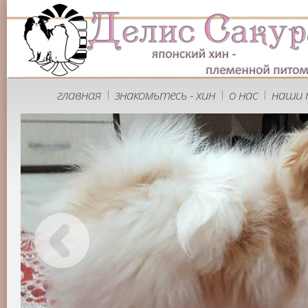
главная
знакомьтесь - хин
о нас
наши 
|
|
|