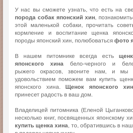
У нас вы сможете узнать, что есть на св
порода собак японский хин
, познакомит
этой маленькой собаки, прочитать сове
кормление и воспитание щенка японско
породы японский хин, полюбоваться
фото 
В нашем питомнике всегда есть
щенк
японского хина
бело-черного и бело
рыжего окрасов, звоните нам, и мы
удовольствием поможем вам купить щен
японского хина.
Щенок японского хи
принесет радость в ваш дом.
Владелицей питомника (Еленой Цыганков
несколько книг, посвященных японскому х
купить щенка хина
, то, обратившись в на