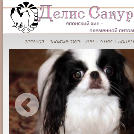
главная
знакомьтесь - хин
о нас
наши 
|
|
|